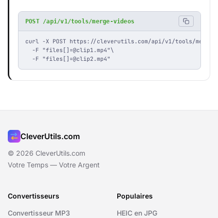
POST /api/v1/tools/merge-videos
curl -X POST https://cleverutils.com/api/v1/tools/merge-v
  -F "files[]
=@clip1.mp4
"\

  -F "files[]
=@clip2.mp4
"
CleverUtils.com
© 2026 CleverUtils.com
Votre Temps — Votre Argent
Convertisseurs
Populaires
Convertisseur MP3
HEIC en JPG