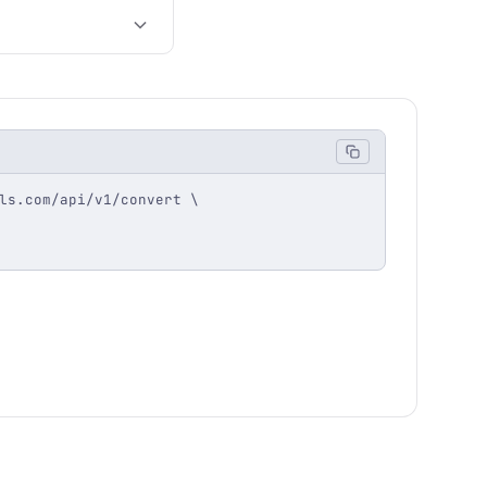
ls.com/api/v1/convert \
