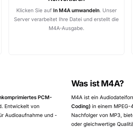
Klicken Sie auf
In M4A umwandeln
. Unser
Server verarbeitet Ihre Datei und erstellt die
M4A-Ausgabe.
Was ist M4A?
nkomprimiertes PCM-
M4A ist ein Audiodateifo
d. Entwickelt von
Coding)
in einem MPEG-4-
für Audioaufnahme und -
Nachfolger von MP3, biete
oder gleichwertige Qualitä