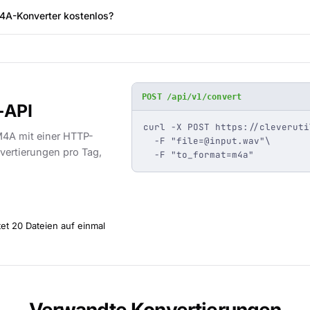
4A-Konverter kostenlos?
POST /api/v1/convert
-API
curl -X POST https://cleveruti
M4A mit einer HTTP-
  -F "
file=@input.wav
"\

vertierungen pro Tag,
  -F "to_format=m4a"
et 20 Dateien auf einmal