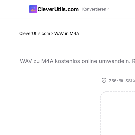
CleverUtils.com
Konvertieren
Link kopieren
CleverUtils.com
WAV in M4A
E-Mail
WAV zu M4A kostenlos online umwandeln. Red
256-Bit-SSL