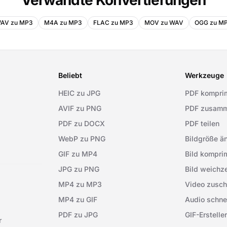
Verwandte Konvertierungen
AV zu MP3
M4A zu MP3
FLAC zu MP3
MOV zu WAV
OGG zu M
Beliebt
Werkzeuge
HEIC zu JPG
PDF kompri
AVIF zu PNG
PDF zusamm
PDF zu DOCX
PDF teilen
WebP zu PNG
Bildgröße ä
GIF zu MP4
Bild kompri
JPG zu PNG
Bild weichz
MP4 zu MP3
Video zusch
MP4 zu GIF
Audio schne
PDF zu JPG
GIF-Ersteller
r