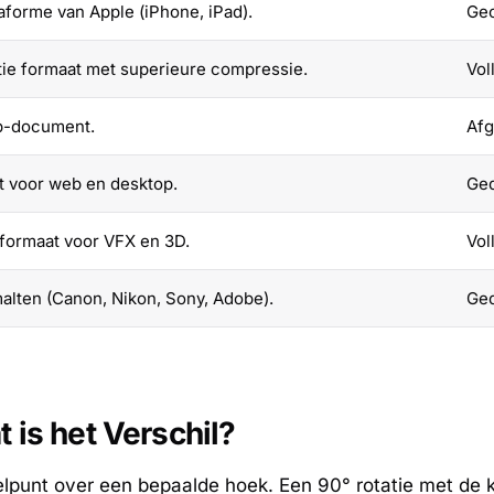
forme van Apple (iPhone, iPad).
Gec
ie formaat met superieure compressie.
Vol
p-document.
Afg
 voor web en desktop.
Ged
formaat voor VFX en 3D.
Vol
ten (Canon, Nikon, Sony, Adobe).
Ged
 is het Verschil?
delpunt over een bepaalde hoek. Een 90° rotatie met de