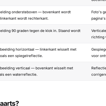
beelding ondersteboven — bovenkant wordt
Foto's 
linkerkant wordt rechterkant.
pagina's
eelding 90 graden tegen de klok in. Staand wordt
Vertical
richting
fbeelding horizontaal — linkerkant wisselt met
Gespiege
oals een spiegelreflectie.
voor on
fbeelding verticaal — bovenkant wisselt met
Reflecti
als een waterreflectie.
corriger
waarts?