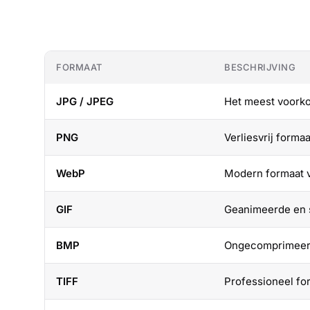
FORMAAT
BESCHRIJVING
JPG / JPEG
Het meest voorko
PNG
Verliesvrij forma
WebP
Modern formaat va
GIF
Geanimeerde en s
BMP
Ongecomprimeerd
TIFF
Professioneel for