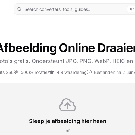
⌘K
Afbeelding Online Draaie
 foto's gratis. Ondersteunt JPG, PNG, WebP, HEIC en 
ts SSL
500K+ rotaties
4.9 waardering
Bestanden na 2 uur 
Sleep je afbeelding hier heen
of