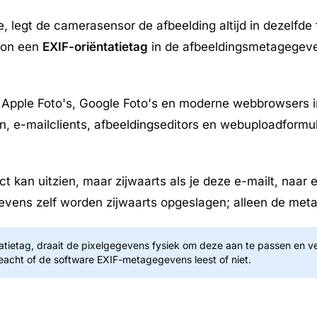
egt de camerasensor de afbeelding altijd in dezelfde fy
foon een
EXIF-oriëntatietag
in de afbeeldingsmetagegeven
. Apple Foto's, Google Foto's en moderne webbrowsers in
n, e-mailclients, afbeeldingseditors en webuploadformul
ct kan uitzien, maar zijwaarts als je deze e-mailt, naar
vens zelf worden zijwaarts opgeslagen; alleen de me
atietag, draait de pixelgegevens fysiek om deze aan te passen en ver
eacht of de software EXIF-metagegevens leest of niet.