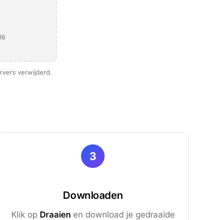
MB
vers verwijderd.
3
Downloaden
Klik op
Draaien
en download je gedraaide