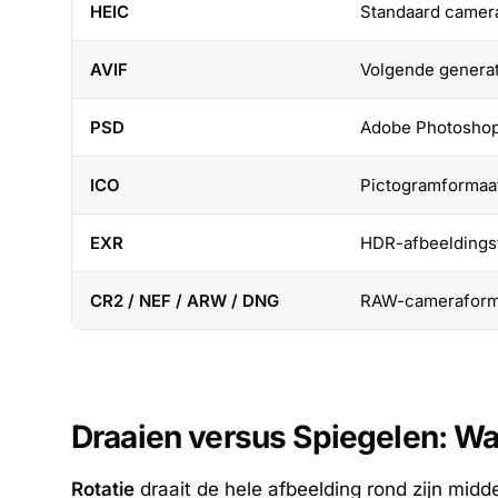
HEIC
Standaard camera
AVIF
Volgende generat
PSD
Adobe Photosho
ICO
Pictogramformaat
EXR
HDR-afbeeldings
CR2 / NEF / ARW / DNG
RAW-cameraformal
Draaien versus Spiegelen: Wat
Rotatie
draait de hele afbeelding rond zijn mid