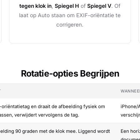
tegen klok in
,
Spiegel H
of
Spiegel V
. Of
laat op Auto staan om EXIF-oriëntatie te
corrigeren.
Rotatie-opties Begrijpen
T
WANNEER
-oriëntatietag en draait de afbeelding fysiek om
iPhone/A
assen, verwijdert vervolgens de tag.
verschij
eelding 90 graden met de klok mee. Liggend wordt
Een hori
document