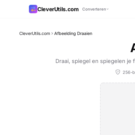
CleverUtils.com
Converteren
Link kopiëren
CleverUtils.com
Afbeelding Draaien
E-mail
Draai, spiegel en spiegelen je
256-bi