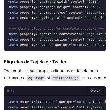
<meta
property
=
"og:image:width"
content
=
"1200"
>
<meta
property
=
"og:image:height"
content
=
"630"
>
<meta
property
=
"og:image:type"
content
=
"image/jpeg"
<meta
property
=
"og:image:alt"
content
=
"Description 
<!-- Also include these for complete previews -->
<meta
property
=
"og:title"
content
=
"Your Page Title"
<meta
property
=
"og:description"
content
=
"Your page 
<meta
property
=
"og:url"
content
=
"https://example.co
Etiquetas de Tarjeta de Twitter
Twitter utiliza sus propias etiquetas de tarjeta pero
retrocede a
si
está ausente:
og:image
twitter:image
HTML
Copy
<meta
name
=
"twitter:card"
content
=
"summary_large_im
<meta
name
=
"twitter:image"
content
=
"https://example