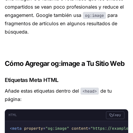
compartidos se vean poco profesionales y reduce el
engagement. Google también usa
para
og:image
fragmentos de artículos en algunos resultados de
búsqueda.
Cómo Agregar og:image a Tu Sitio Web
Etiquetas Meta HTML
Añade estas etiquetas dentro del
de tu
<head>
página:
HTML
Copy
<meta
property
=
"og:image"
content
=
"https://example.