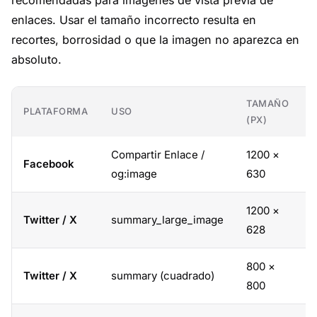
recomendadas para imágenes de vista previa de
enlaces. Usar el tamaño incorrecto resulta en
recortes, borrosidad o que la imagen no aparezca en
absoluto.
TAMAÑO
PLATAFORMA
USO
(PX)
Compartir Enlace /
1200 ×
Facebook
1
og:image
630
1200 ×
Twitter / X
summary_large_image
~
628
800 ×
Twitter / X
summary (cuadrado)
1
800