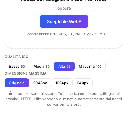
oppure
Scegli file WebP
Supporta anche PNG, JPG, GIF, BMP • Max 50 MB
QUALITÀ ICO
Bassa
Media
Alta
Massima
60
80
92
100
DIMENSIONE MASSIMA
Originale
2048px
1024px
640px
I tuoi file sono al sicuro. Tutti i caricamenti sono crittografati
tramite HTTPS. I file vengono eliminati automaticamente dai nostri
server entro 2 ore.