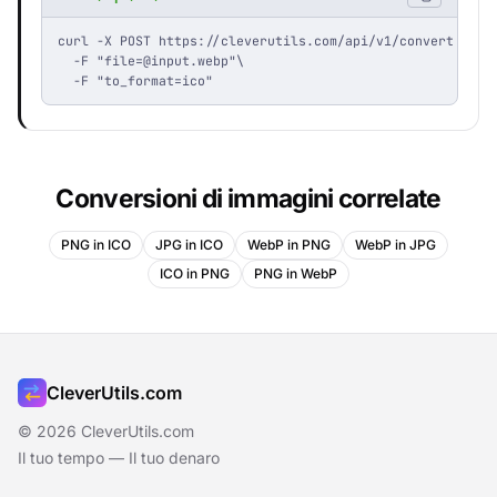
curl -X POST https://cleverutils.com/api/v1/convert \

  -F "
file=@input.webp
"\

  -F "to_format=ico"
Conversioni di immagini correlate
PNG in ICO
JPG in ICO
WebP in PNG
WebP in JPG
ICO in PNG
PNG in WebP
CleverUtils.com
© 2026 CleverUtils.com
Il tuo tempo — Il tuo denaro