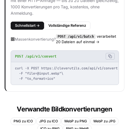
mit einer HTTP-Anfrage — bis zu 20 Dateien gleichzeitig,
1000 Konvertierungen pro Tag, kostenlos, ohne
Anmeldung.
Schnellstart →
Vollständige Referenz
verarbeitet
POST /api/v1/batch
Massenkonvertierung?
20 Dateien auf einmal →
POST /api/v1/convert
curl -X POST https://cleverutils.com/api/v1/convert \

  -F "
file=@input.webp
"\

  -F "to_format=ico"
Verwandte Bildkonvertierungen
PNG zu ICO
JPG zu ICO
WebP zu PNG
WebP zu JPG
ICO zu PNG
PNG zu WebP