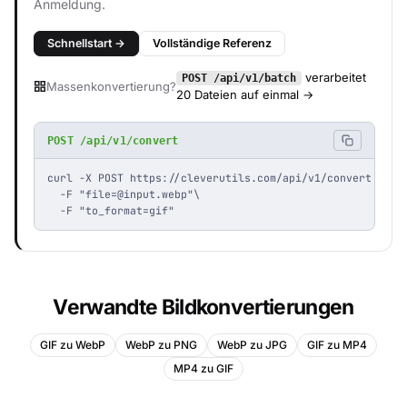
Anmeldung.
Schnellstart →
Vollständige Referenz
verarbeitet
POST /api/v1/batch
Massenkonvertierung?
20 Dateien auf einmal →
POST /api/v1/convert
curl -X POST https://cleverutils.com/api/v1/convert \

  -F "
file=@input.webp
"\

  -F "to_format=gif"
Verwandte Bildkonvertierungen
GIF zu WebP
WebP zu PNG
WebP zu JPG
GIF zu MP4
MP4 zu GIF