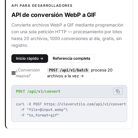
API PARA DESARROLLADORES
API de conversión WebP a GIF
Convierte archivos WebP a GIF mediante programación
con una sola petición HTTP — procesamiento por lotes
hasta 20 archivos, 1000 conversiones al día, gratis, sin
registro.
Inicio rápido →
Referencia completa
¿Conversión
procesa 20
POST /api/v1/batch
masiva?
archivos a la vez →
POST /api/v1/convert
curl -X POST https://cleverutils.com/api/v1/convert \

  -F "
file=@input.webp
"\

  -F "to_format=gif"