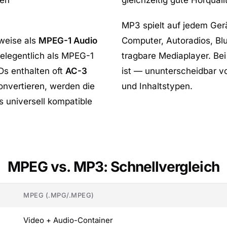
len
gleichzeitig gute Hörqual
MP3 spielt auf jedem Gerä
weise als
MPEG-1 Audio
Computer, Autoradios, B
gelegentlich als MPEG-1
tragbare Mediaplayer. Be
Ds enthalten oft
AC-3
ist — ununterscheidbar vo
nvertieren, werden die
und Inhaltstypen.
 universell kompatible
MPEG vs. MP3: Schnellvergleich
MPEG (.MPG/.MPEG)
Video + Audio-Container