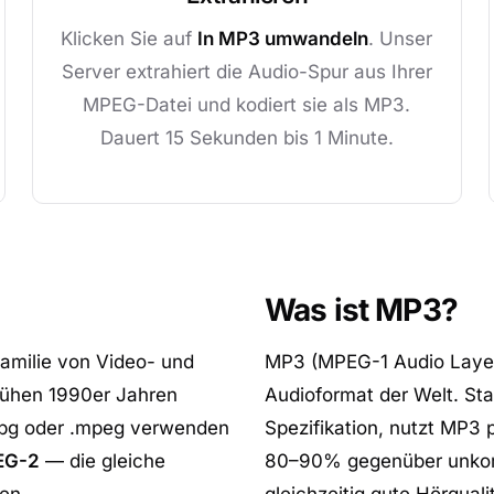
Klicken Sie auf
In MP3 umwandeln
. Unser
Server extrahiert die Audio-Spur aus Ihrer
MPEG-Datei und kodiert sie als MP3.
Dauert 15 Sekunden bis 1 Minute.
Was ist MP3?
Familie von Video- und
MP3 (MPEG-1 Audio Layer I
rühen 1990er Jahren
Audioformat der Welt. Sta
.mpg oder .mpeg verwenden
Spezifikation, nutzt MP3
EG-2
— die gleiche
80–90% gegenüber unkom