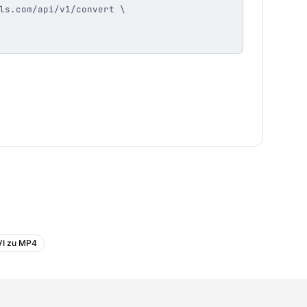
ls.com/api/v1/convert \

I zu MP4