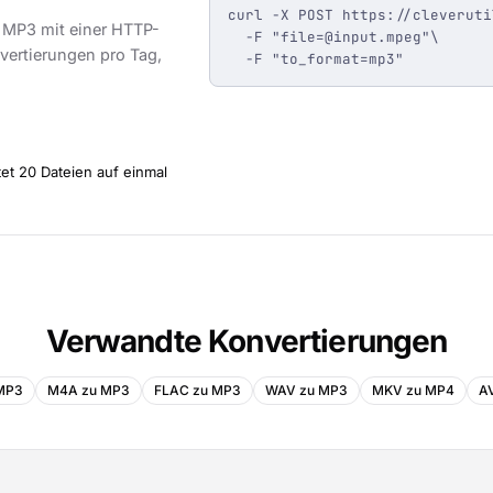
curl -X POST https://cleveruti
 MP3 mit einer HTTP-
  -F "
file=@input.mpeg
"\

vertierungen pro Tag,
  -F "to_format=mp3"
et 20 Dateien auf einmal
Verwandte Konvertierungen
MP3
M4A zu MP3
FLAC zu MP3
WAV zu MP3
MKV zu MP4
AV