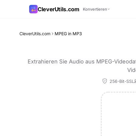
CleverUtils.com
Konvertieren
Link kopieren
CleverUtils.com
MPEG in MP3
E-Mail
Extrahieren Sie Audio aus MPEG-Videodat
Vid
256-Bit-SSL