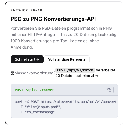
ENTWICKLER-API
PSD zu PNG Konvertierungs-API
Konvertieren Sie PSD-Dateien programmatisch in PNG
mit einer HTTP-Anfrage — bis zu 20 Dateien gleichzeitig,
1000 Konvertierungen pro Tag, kostenlos, ohne
Anmeldung.
Schnellstart →
Vollständige Referenz
verarbeitet
POST /api/v1/batch
Massenkonvertierung?
20 Dateien auf einmal →
POST /api/v1/convert
curl -X POST https://cleverutils.com/api/v1/convert \

  -F "
file=@input.psd
"\

  -F "to_format=png"