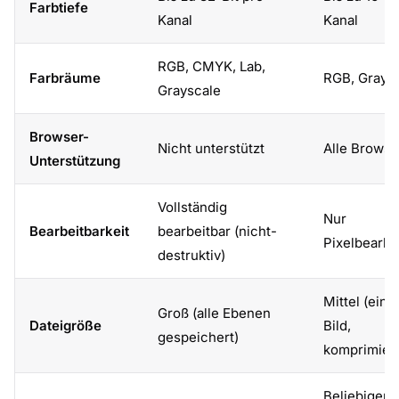
Farbtiefe
Kanal
Kanal
RGB, CMYK, Lab,
Farbräume
RGB, Grays
Grayscale
Browser-
Nicht unterstützt
Alle Browse
Unterstützung
Vollständig
Nur
Bearbeitbarkeit
bearbeitbar (nicht-
Pixelbearbe
destruktiv)
Mittel (einz
Groß (alle Ebenen
Dateigröße
Bild,
gespeichert)
komprimiert
Beliebiger