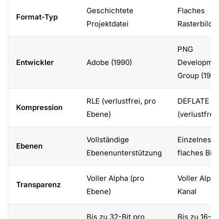
Geschichtete
Flaches
Format-Typ
Projektdatei
Rasterbild
PNG
Entwickler
Adobe (1990)
Developme
Group (1996
RLE (verlustfrei, pro
DEFLATE
Kompression
Ebene)
(verlustfrei)
Vollständige
Einzelnes
Ebenen
Ebenenunterstützung
flaches Bild
Voller Alpha (pro
Voller Alpha
Transparenz
Ebene)
Kanal
Bis zu 32-Bit pro
Bis zu 16-Bi