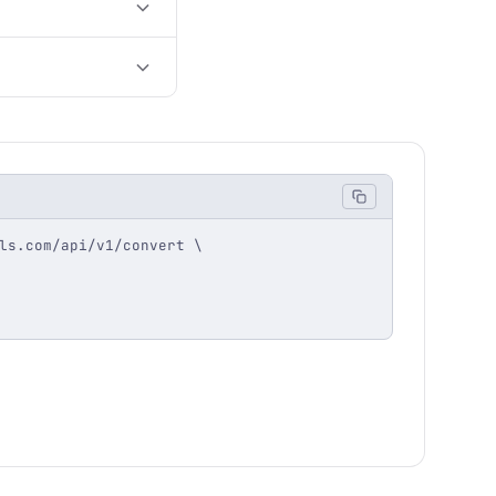
ls.com/api/v1/convert \
