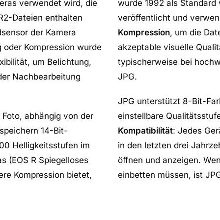
ras verwendet wird, die
wurde 1992 als Standard 
R2-Dateien enthalten
veröffentlicht und verwe
ldsensor der Kamera
Kompression
, um die Dat
g oder Kompression wurde
akzeptable visuelle Qual
bilität, um Belichtung,
typischerweise bei hochw
der Nachbearbeitung
JPG.
JPG unterstützt 8-Bit-Far
 Foto, abhängig von der
einstellbare Qualitätsstu
speichern 14-Bit-
Kompatibilität
: Jedes Gerä
00 Helligkeitsstufen im
in den letzten drei Jahrz
s (EOS R Spiegelloses
öffnen und anzeigen. Wen
re Kompression bietet,
einbetten müssen, ist JPG