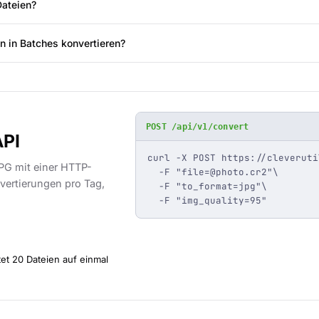
ateien?
n in Batches konvertieren?
POST /api/v1/convert
API
curl -X POST https://cleveruti
PG mit einer HTTP-
  -F "
file=@photo.cr2
"\

vertierungen pro Tag,
  -F "to_format=jpg"\

  -F "img_quality=95"
et 20 Dateien auf einmal