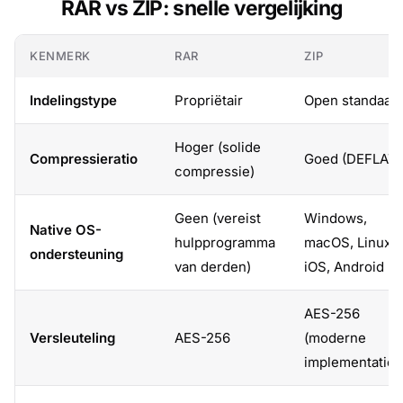
RAR vs ZIP: snelle vergelijking
KENMERK
RAR
ZIP
Indelingstype
Propriëtair
Open standaar
Hoger (solide
Compressieratio
Goed (DEFLATE
compressie)
Geen (vereist
Windows,
Native OS-
hulpprogramma
macOS, Linux,
ondersteuning
van derden)
iOS, Android
AES-256
Versleuteling
AES-256
(moderne
implementaties