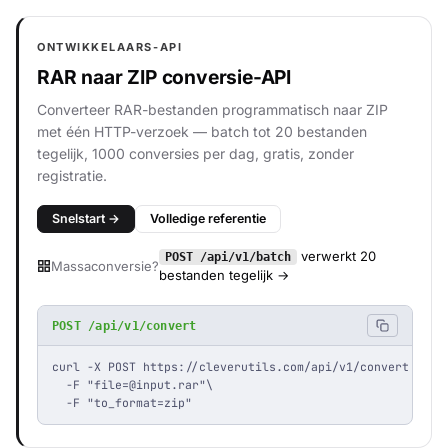
ONTWIKKELAARS-API
RAR naar ZIP conversie-API
Converteer RAR-bestanden programmatisch naar ZIP
met één HTTP-verzoek — batch tot 20 bestanden
tegelijk, 1000 conversies per dag, gratis, zonder
registratie.
Snelstart →
Volledige referentie
verwerkt 20
POST /api/v1/batch
Massaconversie?
bestanden tegelijk →
POST /api/v1/convert
curl -X POST https://cleverutils.com/api/v1/convert \

  -F "
file=@input.rar
"\

  -F "to_format=zip"