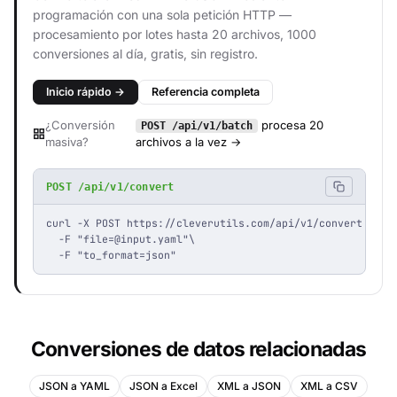
programación con una sola petición HTTP —
procesamiento por lotes hasta 20 archivos, 1000
conversiones al día, gratis, sin registro.
Inicio rápido →
Referencia completa
¿Conversión
procesa 20
POST /api/v1/batch
masiva?
archivos a la vez →
POST /api/v1/convert
curl -X POST https://cleverutils.com/api/v1/convert \

  -F "
file=@input.yaml
"\

  -F "to_format=json"
Conversiones de datos relacionadas
JSON a YAML
JSON a Excel
XML a JSON
XML a CSV