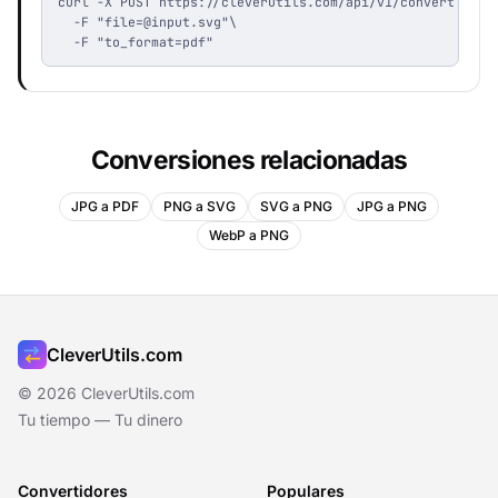
curl -X POST https://cleverutils.com/api/v1/convert \

  -F "
file=@input.svg
"\

  -F "to_format=pdf"
Conversiones relacionadas
JPG a PDF
PNG a SVG
SVG a PNG
JPG a PNG
WebP a PNG
CleverUtils.com
© 2026 CleverUtils.com
Tu tiempo — Tu dinero
Convertidores
Populares