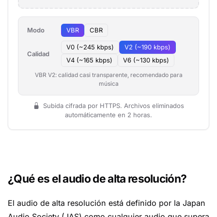
Modo
VBR
CBR
V0 (~245 kbps)
V2 (~190 kbps)
Calidad
V4 (~165 kbps)
V6 (~130 kbps)
VBR V2: calidad casi transparente, recomendado para
música
Subida cifrada por HTTPS. Archivos eliminados
automáticamente en 2 horas.
¿Qué es el audio de alta resolución?
El audio de alta resolución está definido por la Japan
Audio Society (JAS) como cualquier audio que supera