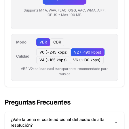
Supports M4A, WAV, FLAC, OGG, AAC, WMA, AIFF,
OPUS • Max 100 MB
Modo
VBR
CBR
V0 (~245 kbps)
V2 (~190 kbps)
Calidad
V4 (~165 kbps)
V6 (~130 kbps)
VBR V2: calidad casi transparente, recomendado para
música
Preguntas Frecuentes
¿Vale la pena el coste adicional del audio de alta
resolución?