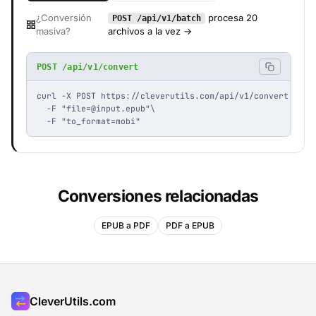
¿Conversión
procesa 20
POST /api/v1/batch
masiva?
archivos a la vez →
POST /api/v1/convert
curl -X POST https://cleverutils.com/api/v1/convert \

  -F "
file=@input.epub
"\

  -F "to_format=mobi"
Conversiones relacionadas
EPUB a PDF
PDF a EPUB
CleverUtils.com